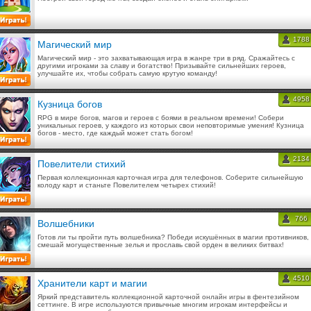
1788
Магический мир
Магический мир - это захватывающая игра в жанре три в ряд. Сражайтесь с
другими игроками за славу и богатство! Призывайте сильнейших героев,
улучшайте их, чтобы собрать самую крутую команду!
4958
Кузница богов
RPG в мире богов, магов и героев с боями в реальном времени! Собери
уникальных героев, у каждого из которых свои неповторимые умения! Кузница
богов - место, где каждый может стать богом!
2134
Повелители стихий
Первая коллекционная карточная игра для телефонов. Соберите сильнейшую
колоду карт и станьте Повелителем четырех стихий!
766
Волшебники
Готов ли ты пройти путь волшебника? Победи искушённых в магии противников,
смешай могущественные зелья и прославь свой орден в великих битвах!
4510
Хранители карт и магии
Яркий представитель коллекционной карточной онлайн игры в фентезийном
сеттинге. В игре используются привычные многим игрокам интерфейсы и