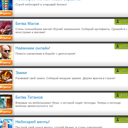
Строй небоскреб и открывай бизнес!
1560
Битва Магов
Стань сильнейшим магом! Изучай заклинания. Собирай артефакты. Сражайся с
монстрами и магами!
1089
Наёмники онлайн!
Помоги наемникам в борьбе с диктатором!
359
Замки
Развивай свой замок. Собирай мощную армию. Держи врагов в страхе!
1964
Битва Титанов
Впервые на мобильниках! Игра, о которой ходят легенды. Теперь к легенде
можешь прикоснуться и ты!
1533
Небоскреб мечты!
Построй свой город мечты, создай бизнес и стань олигархом!