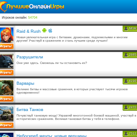
Игроков онлайн:
54704
NEW
Raid & Rush
Новая увлекательная игра с битвами, драконами, подземельями и многим
другим! Участвуй в сражениях и стань лучшим среди лучших!
2685
Разрушители
Они уже здесь. Сможешь ли ты остановить их?
6230
Варвары
Великие битвы и массовые сражения, в которых участвуют тысячи игроков
одновременно!
2470
Битва Танков
Почувствуй танковую мощь! Управляй многотонной боевой машиной, участвуй в
исторических сражениях. Великая танковая битва у тебя в телефоне.
7512
Небоскреб мечты: новые вершины