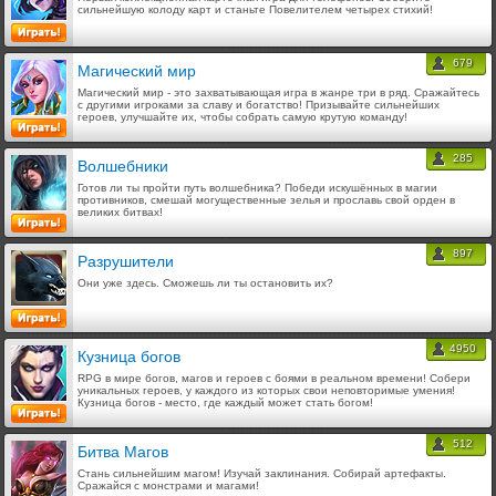
сильнейшую колоду карт и станьте Повелителем четырех стихий!
679
Магический мир
Магический мир - это захватывающая игра в жанре три в ряд. Сражайтесь
с другими игроками за славу и богатство! Призывайте сильнейших
героев, улучшайте их, чтобы собрать самую крутую команду!
285
Волшебники
Готов ли ты пройти путь волшебника? Победи искушённых в магии
противников, смешай могущественные зелья и прославь свой орден в
великих битвах!
897
Разрушители
Они уже здесь. Сможешь ли ты остановить их?
4950
Кузница богов
RPG в мире богов, магов и героев с боями в реальном времени! Собери
уникальных героев, у каждого из которых свои неповторимые умения!
Кузница богов - место, где каждый может стать богом!
512
Битва Магов
Стань сильнейшим магом! Изучай заклинания. Собирай артефакты.
Сражайся с монстрами и магами!