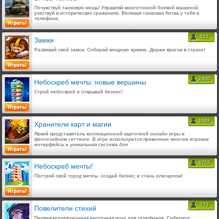
Почувствуй танковую мощь! Управляй многотонной боевой машиной,
участвуй в исторических сражениях. Великая танковая битва у тебя в
телефоне.
122
Замки
Развивай свой замок. Собирай мощную армию. Держи врагов в страхе!
2300
Небоскреб мечты: новые вершины
Строй небоскреб и открывай бизнес!
1688
Хранители карт и магии
Яркий представитель коллекционной карточной онлайн игры в
фентезийном сеттинге. В игре используются привычные многим игрокам
интерфейсы и уникальная система боя
6752
Небоскреб мечты!
Построй свой город мечты, создай бизнес и стань олигархом!
773
Повелители стихий
Первая коллекционная карточная игра для телефонов. Соберите