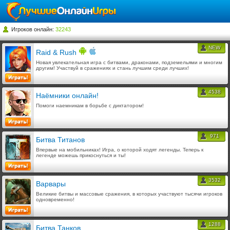
Игроков онлайн:
32243
NEW
Raid & Rush
Новая увлекательная игра с битвами, драконами, подземельями и многим
другим! Участвуй в сражениях и стань лучшим среди лучших!
4538
Наёмники онлайн!
Помоги наемникам в борьбе с диктатором!
971
Битва Титанов
Впервые на мобильниках! Игра, о которой ходят легенды. Теперь к
легенде можешь прикоснуться и ты!
3532
Варвары
Великие битвы и массовые сражения, в которых участвуют тысячи игроков
одновременно!
1288
Битва Танков